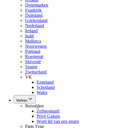
Denemarken
Frankrijk
Duitsland
Griekenland
Nederland
Ierland
Italië
Mallorca
Noorwegen
Portugal
Roemenië
Slovenië
Spanje
Zwitserland
VK
Engeland
Schotland
Wales
Verken
Reisstijlen
Zelfgestuurd
Privé Gidsen
Word lid van een groep
Fiets Type