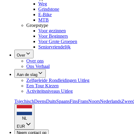
Weg
Grindstone
E-Bike
MTB
Groepstype
Voor gezinnen
Voor Beginners
Voor Grote Groepen
Seniorvriendelijk
Over
Over ons
Ons Verhaal
Aan de slag
Zelfgeleide Rondleidingen Uitleg
Een Tour Kiezen
Activiteitsniveaus Uitleg
Tsjechisch
Deens
Duits
Spaans
Fins
Frans
Noors
Nederlands
Zweed
NL
EUR
Neem contact op