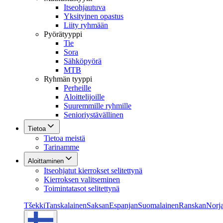
Itseohjautuva
Yksityinen opastus
Liity ryhmään
Pyörätyyppi
Tie
Sora
Sähköpyörä
MTB
Ryhmän tyyppi
Perheille
Aloittelijoille
Suuremmille ryhmille
Senioriystävällinen
Tietoa
Tietoa meistä
Tarinamme
Aloittaminen
Itseohjatut kierrokset selitettynä
Kierroksen valitseminen
Toimintatasot selitettynä
Tšekki
Tanskalainen
Saksan
Espanjan
Suomalainen
Ranskan
Norja