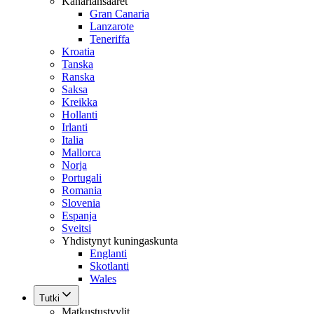
Kanariansaaret
Gran Canaria
Lanzarote
Teneriffa
Kroatia
Tanska
Ranska
Saksa
Kreikka
Hollanti
Irlanti
Italia
Mallorca
Norja
Portugali
Romania
Slovenia
Espanja
Sveitsi
Yhdistynyt kuningaskunta
Englanti
Skotlanti
Wales
Tutki
Matkustustyylit