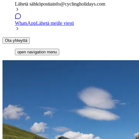
Lähetä sähköpostia
info@cyclingholidays.com
WhatsApp
Lähetä meille viesti
Ota yhteyttä
open navigation menu