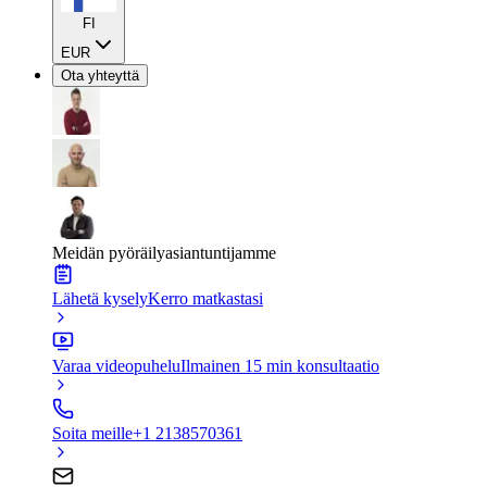
FI
EUR
Ota yhteyttä
Meidän pyöräilyasiantuntijamme
Lähetä kysely
Kerro matkastasi
Varaa videopuhelu
Ilmainen 15 min konsultaatio
Soita meille
+1 2138570361