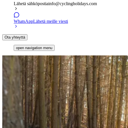
Lähetä sähköpostia
info@cyclingholidays.com
WhatsApp
Lähetä meille viesti
Ota yhteyttä
open navigation menu