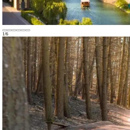
1
/
6