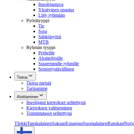
Itseohjautuva
Yksityinen opastus
Liity ryhmään
Pyörätyyppi
Tie
Sora
Sähköpyörä
MTB
Ryhmän tyyppi
Perheille
Aloittelijoille
Suuremmille ryhmille
Senioriystävällinen
Tietoa
Tietoa meistä
Tarinamme
Aloittaminen
Itseohjatut kierrokset selitettynä
Kierroksen valitseminen
Toimintatasot selitettynä
Tšekki
Tanskalainen
Saksan
Espanjan
Suomalainen
Ranskan
Norja