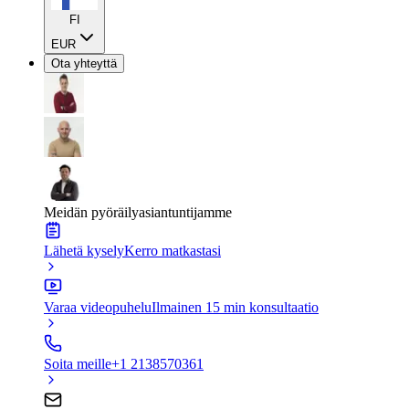
FI
EUR
Ota yhteyttä
Meidän pyöräilyasiantuntijamme
Lähetä kysely
Kerro matkastasi
Varaa videopuhelu
Ilmainen 15 min konsultaatio
Soita meille
+1 2138570361