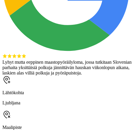
Lyhyt mutta eeppinen maastopyöräilyloma, jossa tutkitaan Slovenian
parhaita yksittäisiä polkuja jännittävän hauskan viikonlopun aikana,
laskien alas villiä polkuja ja pyöräpuistoja.
Lähtökohta
Ljubljana
Maalipiste