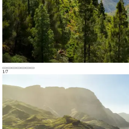
1
/
7