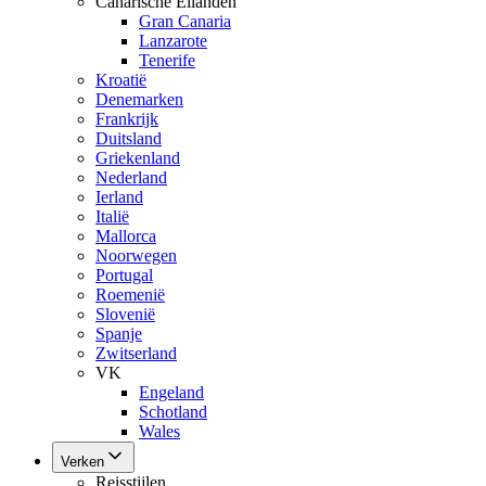
Canarische Eilanden
Gran Canaria
Lanzarote
Tenerife
Kroatië
Denemarken
Frankrijk
Duitsland
Griekenland
Nederland
Ierland
Italië
Mallorca
Noorwegen
Portugal
Roemenië
Slovenië
Spanje
Zwitserland
VK
Engeland
Schotland
Wales
Verken
Reisstijlen