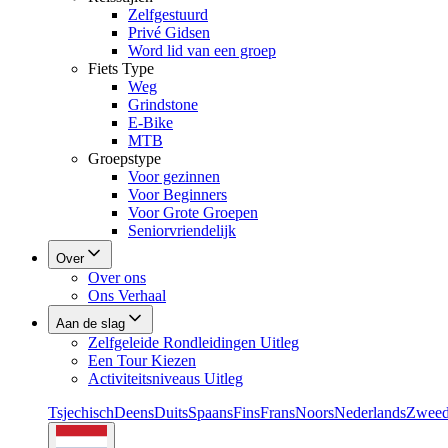
Zelfgestuurd
Privé Gidsen
Word lid van een groep
Fiets Type
Weg
Grindstone
E-Bike
MTB
Groepstype
Voor gezinnen
Voor Beginners
Voor Grote Groepen
Seniorvriendelijk
Over
Over ons
Ons Verhaal
Aan de slag
Zelfgeleide Rondleidingen Uitleg
Een Tour Kiezen
Activiteitsniveaus Uitleg
Tsjechisch
Deens
Duits
Spaans
Fins
Frans
Noors
Nederlands
Zweed