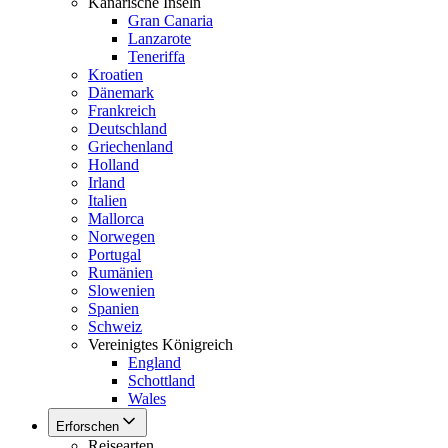
Kanarische Inseln
Gran Canaria
Lanzarote
Teneriffa
Kroatien
Dänemark
Frankreich
Deutschland
Griechenland
Holland
Irland
Italien
Mallorca
Norwegen
Portugal
Rumänien
Slowenien
Spanien
Schweiz
Vereinigtes Königreich
England
Schottland
Wales
Erforschen
Reisearten