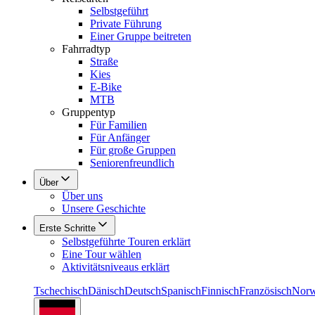
Selbstgeführt
Private Führung
Einer Gruppe beitreten
Fahrradtyp
Straße
Kies
E-Bike
MTB
Gruppentyp
Für Familien
Für Anfänger
Für große Gruppen
Seniorenfreundlich
Über
Über uns
Unsere Geschichte
Erste Schritte
Selbstgeführte Touren erklärt
Eine Tour wählen
Aktivitätsniveaus erklärt
Tschechisch
Dänisch
Deutsch
Spanisch
Finnisch
Französisch
Norw