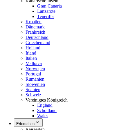
Kanarische Inseln
Gran Canaria
Lanzarote
Teneriffa
Kroatien
Dänemark
Frankreich
Deutschland
Griechenland
Holland
Irland
Italien
Mallorca
Norwegen
Portugal
Rumänien
Slowenien
Spanien
Schweiz
Vereinigtes Königreich
England
Schottland
Wales
Erforschen
Reisearten