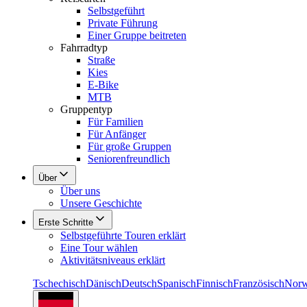
Selbstgeführt
Private Führung
Einer Gruppe beitreten
Fahrradtyp
Straße
Kies
E-Bike
MTB
Gruppentyp
Für Familien
Für Anfänger
Für große Gruppen
Seniorenfreundlich
Über
Über uns
Unsere Geschichte
Erste Schritte
Selbstgeführte Touren erklärt
Eine Tour wählen
Aktivitätsniveaus erklärt
Tschechisch
Dänisch
Deutsch
Spanisch
Finnisch
Französisch
Norw