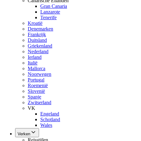
Canarische Eilanden
Gran Canaria
Lanzarote
Tenerife
Kroatië
Denemarken
Frankrijk
Duitsland
Griekenland
Nederland
Ierland
Italië
Mallorca
Noorwegen
Portugal
Roemenië
Slovenië
Spanje
Zwitserland
VK
Engeland
Schotland
Wales
Verken
Reisstijlen