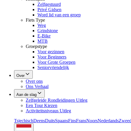
Zelfgestuurd
Privé Gidsen
Word lid van een groep
Fiets Type
Weg
Grindstone
E-Bike
MTB
Groepstype
Voor gezinnen
Voor Beginners
Voor Grote Groepen
Seniorvriendelijk
Over
Over ons
Ons Verhaal
Aan de slag
Zelfgeleide Rondleidingen Uitleg
Een Tour Kiezen
Activiteitsniveaus Uitleg
Tsjechisch
Deens
Duits
Spaans
Fins
Frans
Noors
Nederlands
Zweed