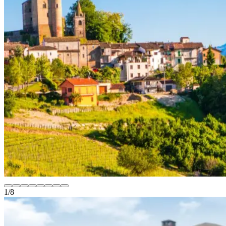
1
/
8