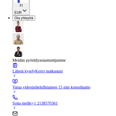
FI
EUR
Ota yhteyttä
Meidän pyöräilyasiantuntijamme
Lähetä kysely
Kerro matkastasi
Varaa videopuhelu
Ilmainen 15 min konsultaatio
Soita meille
+1 2138570361