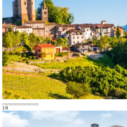
1
/
8