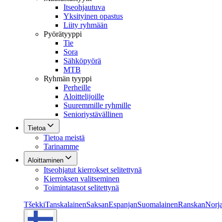
Itseohjautuva
Yksityinen opastus
Liity ryhmään
Pyörätyyppi
Tie
Sora
Sähköpyörä
MTB
Ryhmän tyyppi
Perheille
Aloittelijoille
Suuremmille ryhmille
Senioriystävällinen
Tietoa
Tietoa meistä
Tarinamme
Aloittaminen
Itseohjatut kierrokset selitettynä
Kierroksen valitseminen
Toimintatasot selitettynä
Tšekki
Tanskalainen
Saksan
Espanjan
Suomalainen
Ranskan
Norja