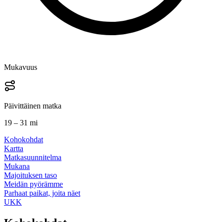
Mukavuus
Päivittäinen matka
19 – 31 mi
Kohokohdat
Kartta
Matkasuunnitelma
Mukana
Majoituksen taso
Meidän pyörämme
Parhaat paikat, joita näet
UKK