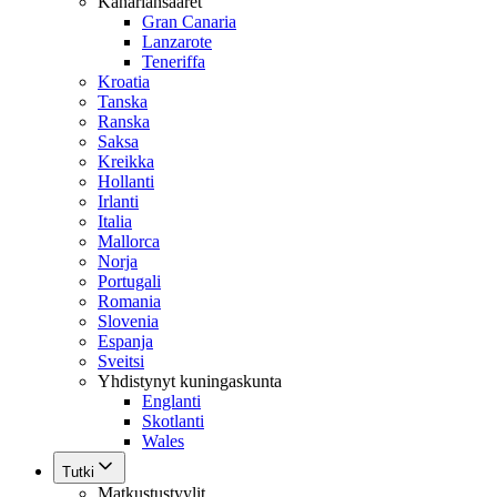
Kanariansaaret
Gran Canaria
Lanzarote
Teneriffa
Kroatia
Tanska
Ranska
Saksa
Kreikka
Hollanti
Irlanti
Italia
Mallorca
Norja
Portugali
Romania
Slovenia
Espanja
Sveitsi
Yhdistynyt kuningaskunta
Englanti
Skotlanti
Wales
Tutki
Matkustustyylit