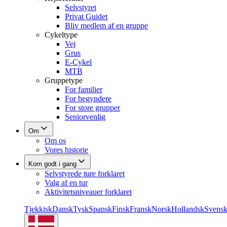
Selvstyret
Privat Guidet
Bliv medlem af en gruppe
Cykeltype
Vej
Grus
E-Cykel
MTB
Gruppetype
For familier
For begyndere
For store grupper
Seniorvenlig
Om
Om os
Vores historie
Kom godt i gang
Selvstyrede ture forklaret
Valg af en tur
Aktivitetsniveauer forklaret
Tjekkisk
Dansk
Tysk
Spansk
Finsk
Fransk
Norsk
Hollandsk
Svens