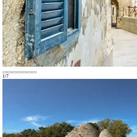
1
/
7