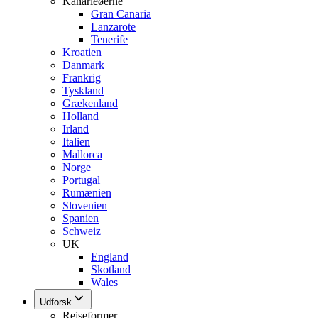
Kanarieøerne
Gran Canaria
Lanzarote
Tenerife
Kroatien
Danmark
Frankrig
Tyskland
Grækenland
Holland
Irland
Italien
Mallorca
Norge
Portugal
Rumænien
Slovenien
Spanien
Schweiz
UK
England
Skotland
Wales
Udforsk
Rejseformer