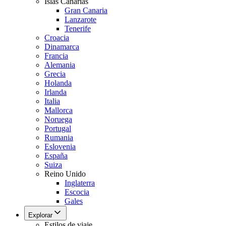
Islas Canarias
Gran Canaria
Lanzarote
Tenerife
Croacia
Dinamarca
Francia
Alemania
Grecia
Holanda
Irlanda
Italia
Mallorca
Noruega
Portugal
Rumania
Eslovenia
España
Suiza
Reino Unido
Inglaterra
Escocia
Gales
Explorar
Estilos de viaje