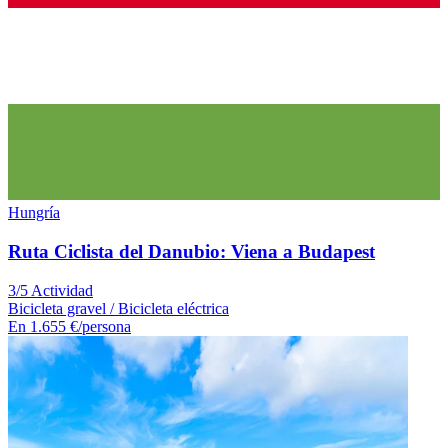
Hungría
Ruta Ciclista del Danubio: Viena a Budapest
3/5 Actividad
Bicicleta gravel / Bicicleta eléctrica
En
1.655 €
/persona