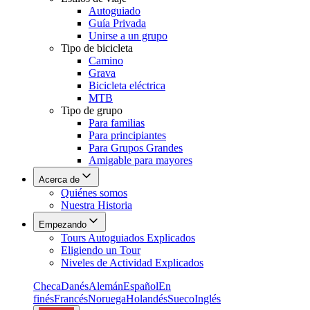
Autoguiado
Guía Privada
Unirse a un grupo
Tipo de bicicleta
Camino
Grava
Bicicleta eléctrica
MTB
Tipo de grupo
Para familias
Para principiantes
Para Grupos Grandes
Amigable para mayores
Acerca de
Quiénes somos
Nuestra Historia
Empezando
Tours Autoguiados Explicados
Eligiendo un Tour
Niveles de Actividad Explicados
Checa
Danés
Alemán
Español
En
finés
Francés
Noruega
Holandés
Sueco
Inglés