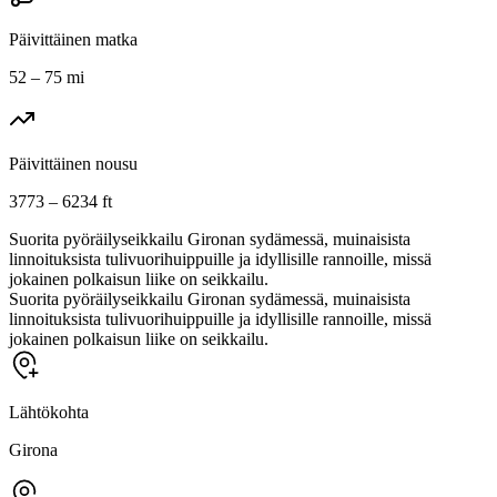
Päivittäinen matka
52 – 75 mi
Päivittäinen nousu
3773 – 6234 ft
Suorita pyöräilyseikkailu Gironan sydämessä, muinaisista
linnoituksista tulivuorihuippuille ja idyllisille rannoille, missä
jokainen polkaisun liike on seikkailu.
Suorita pyöräilyseikkailu Gironan sydämessä, muinaisista
linnoituksista tulivuorihuippuille ja idyllisille rannoille, missä
jokainen polkaisun liike on seikkailu.
Lähtökohta
Girona