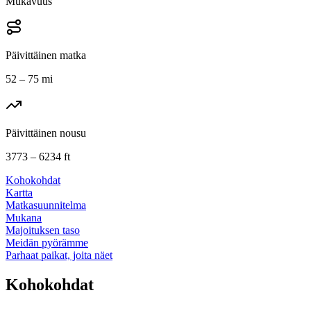
Mukavuus
Päivittäinen matka
52 – 75 mi
Päivittäinen nousu
3773 – 6234 ft
Kohokohdat
Kartta
Matkasuunnitelma
Mukana
Majoituksen taso
Meidän pyörämme
Parhaat paikat, joita näet
Kohokohdat