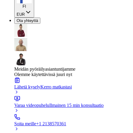
FI
EUR
Ota yhteyttä
Meidän pyöräilyasiantuntijamme
Olemme käytettävissä juuri nyt
Lähetä kysely
Kerro matkastasi
Varaa videopuhelu
Ilmainen 15 min konsultaatio
Soita meille
+1 2138570361