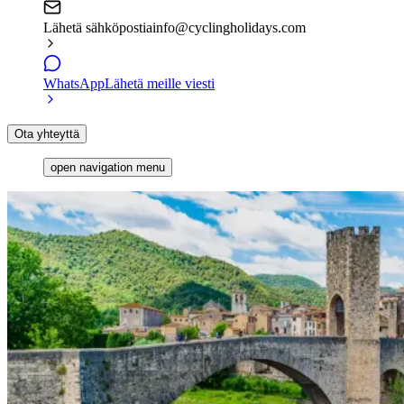
Lähetä sähköpostia
info@cyclingholidays.com
WhatsApp
Lähetä meille viesti
Ota yhteyttä
open navigation menu