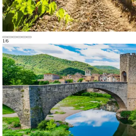
1
/
6