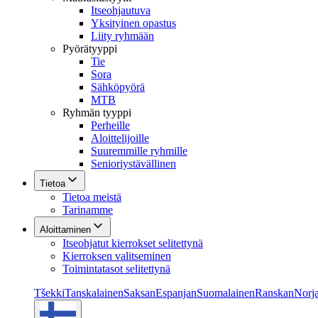
Itseohjautuva
Yksityinen opastus
Liity ryhmään
Pyörätyyppi
Tie
Sora
Sähköpyörä
MTB
Ryhmän tyyppi
Perheille
Aloittelijoille
Suuremmille ryhmille
Senioriystävällinen
Tietoa
Tietoa meistä
Tarinamme
Aloittaminen
Itseohjatut kierrokset selitettynä
Kierroksen valitseminen
Toimintatasot selitettynä
Tšekki
Tanskalainen
Saksan
Espanjan
Suomalainen
Ranskan
Norja