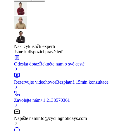
Naši cyklističtí experti
Jsme k dispozici právě teď
Odeslat dotaz
Řekněte nám o své cestě
Rezervujte videohovor
Bezplatná 15min konzultace
Zavolejte nám
+1 2138570361
Napište nám
info@cyclingholidays.com