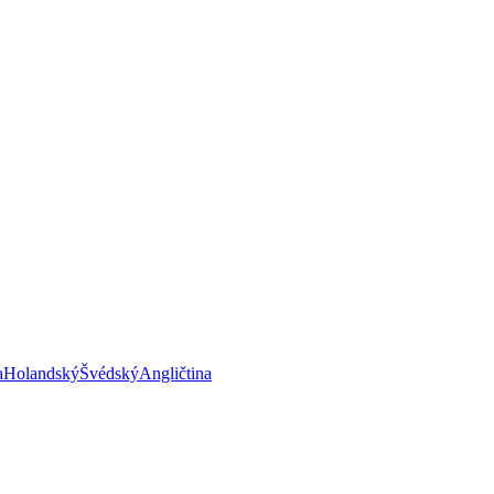
a
Holandský
Švédský
Angličtina