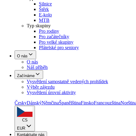
Silnice
Štěrk
E-kolo
MTB
Typ skupiny
Pro rodiny
Pro začátečníky
Pro velké skupiny
Přátelské pro seniory
O nás
O nás
Náš příběh
Začínáme
Vysvětlení samostatně vedených prohlídek
Výběr zájezdu
Vysvětlení úrovní aktivity
Česky
Dánský
Němčina
Španělština
Finsko
Francouzština
Norštin
CS
EUR
Kontaktujte nás