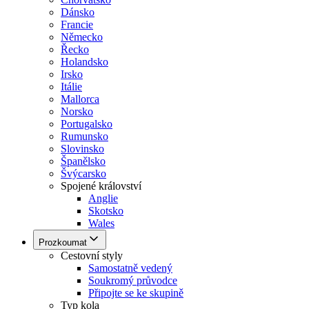
Dánsko
Francie
Německo
Řecko
Holandsko
Irsko
Itálie
Mallorca
Norsko
Portugalsko
Rumunsko
Slovinsko
Španělsko
Švýcarsko
Spojené království
Anglie
Skotsko
Wales
Prozkoumat
Cestovní styly
Samostatně vedený
Soukromý průvodce
Připojte se ke skupině
Typ kola