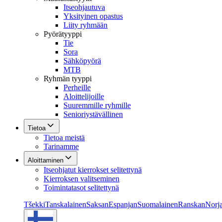
Itseohjautuva
Yksityinen opastus
Liity ryhmään
Pyörätyyppi
Tie
Sora
Sähköpyörä
MTB
Ryhmän tyyppi
Perheille
Aloittelijoille
Suuremmille ryhmille
Senioriystävällinen
Tietoa
Tietoa meistä
Tarinamme
Aloittaminen
Itseohjatut kierrokset selitettynä
Kierroksen valitseminen
Toimintatasot selitettynä
Tšekki
Tanskalainen
Saksan
Espanjan
Suomalainen
Ranskan
Norja