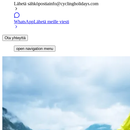
Lähetä sähköpostia
info@cyclingholidays.com
WhatsApp
Lähetä meille viesti
Ota yhteyttä
open navigation menu