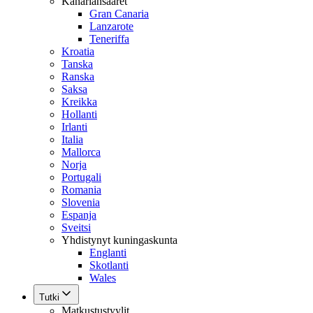
Kanariansaaret
Gran Canaria
Lanzarote
Teneriffa
Kroatia
Tanska
Ranska
Saksa
Kreikka
Hollanti
Irlanti
Italia
Mallorca
Norja
Portugali
Romania
Slovenia
Espanja
Sveitsi
Yhdistynyt kuningaskunta
Englanti
Skotlanti
Wales
Tutki
Matkustustyylit