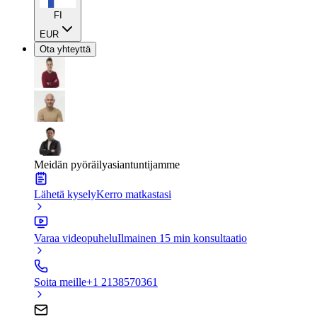
FI
EUR
Ota yhteyttä
Meidän pyöräilyasiantuntijamme
Lähetä kysely
Kerro matkastasi
Varaa videopuhelu
Ilmainen 15 min konsultaatio
Soita meille
+1 2138570361