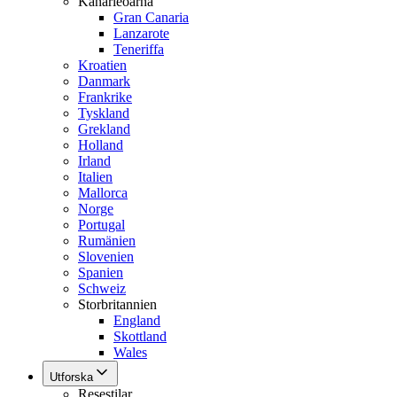
Kanarieöarna
Gran Canaria
Lanzarote
Teneriffa
Kroatien
Danmark
Frankrike
Tyskland
Grekland
Holland
Irland
Italien
Mallorca
Norge
Portugal
Rumänien
Slovenien
Spanien
Schweiz
Storbritannien
England
Skottland
Wales
Utforska
Resestilar