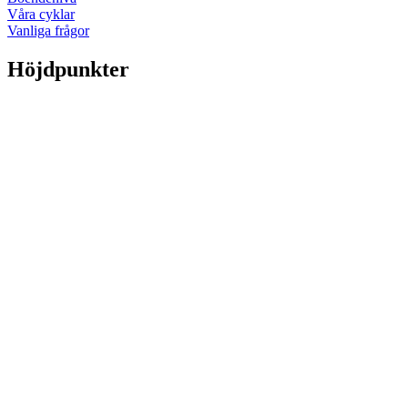
Våra cyklar
Vanliga frågor
Höjdpunkter