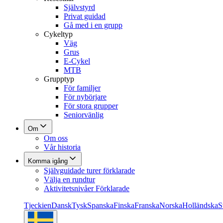
Självstyrd
Privat guidad
Gå med i en grupp
Cykeltyp
Väg
Grus
E-Cykel
MTB
Grupptyp
För familjer
För nybörjare
För stora grupper
Seniorvänlig
Om
Om oss
Vår historia
Komma igång
Självguidade turer förklarade
Välja en rundtur
Aktivitetsnivåer Förklarade
Tjeckien
Dansk
Tysk
Spanska
Finska
Franska
Norska
Holländska
S