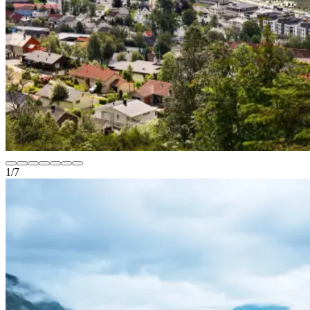
1
/
7