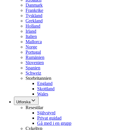
Danmark
Frankrike
Tyskland
Grekland
Holland
Irland
Italien
Mallorca
Norge
Portugal
Rumänien
Slovenien
Spanien
Schweiz
Storbritannien
England
Skottland
Wales
Utforska
Resestilar
Självstyrd
Privat guidad
Gå med i en grupp
Cykeltyp