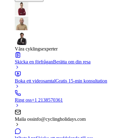
Våra cyklingsexperter
Skicka en förfrågan
Berätta om din resa
Boka ett videosamtal
Gratis 15-min konsultation
Ring oss
+1 2138570361
Maila oss
info@cyclingholidays.com