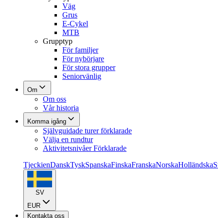
Väg
Grus
E-Cykel
MTB
Grupptyp
För familjer
För nybörjare
För stora grupper
Seniorvänlig
Om
Om oss
Vår historia
Komma igång
Självguidade turer förklarade
Välja en rundtur
Aktivitetsnivåer Förklarade
Tjeckien
Dansk
Tysk
Spanska
Finska
Franska
Norska
Holländska
S
SV
EUR
Kontakta oss