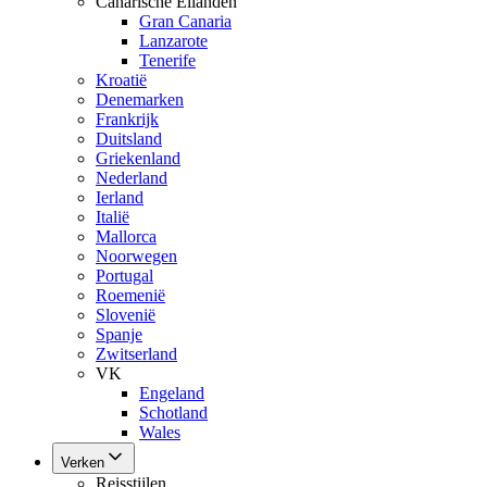
Canarische Eilanden
Gran Canaria
Lanzarote
Tenerife
Kroatië
Denemarken
Frankrijk
Duitsland
Griekenland
Nederland
Ierland
Italië
Mallorca
Noorwegen
Portugal
Roemenië
Slovenië
Spanje
Zwitserland
VK
Engeland
Schotland
Wales
Verken
Reisstijlen