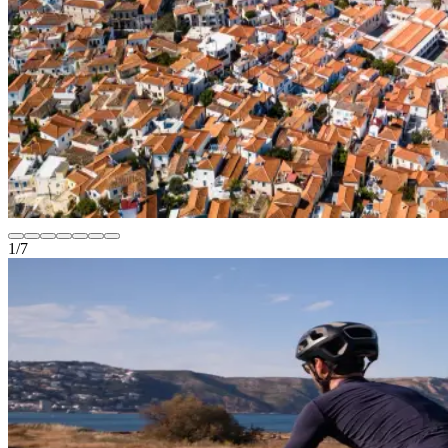
1
/
7