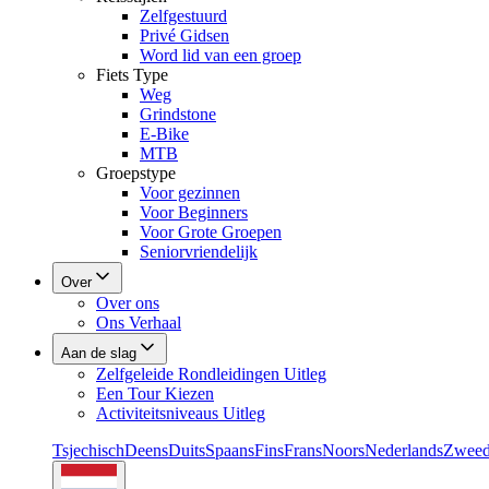
Zelfgestuurd
Privé Gidsen
Word lid van een groep
Fiets Type
Weg
Grindstone
E-Bike
MTB
Groepstype
Voor gezinnen
Voor Beginners
Voor Grote Groepen
Seniorvriendelijk
Over
Over ons
Ons Verhaal
Aan de slag
Zelfgeleide Rondleidingen Uitleg
Een Tour Kiezen
Activiteitsniveaus Uitleg
Tsjechisch
Deens
Duits
Spaans
Fins
Frans
Noors
Nederlands
Zweed