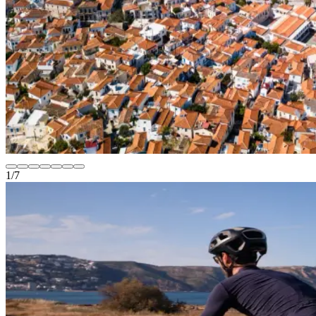
1
/
7