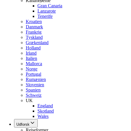
Kanarieøerne
Gran Canaria
Lanzarote
Tenerife
Kroatien
Danmark
Frankrig
Tyskland
Grækenland
Holland
Irland
Italien
Mallorca
Norge
Portugal
Rumænien
Slovenien
Spanien
Schweiz
UK
England
Skotland
Wales
Udforsk
Rejseformer