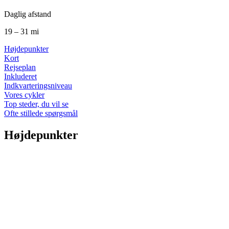
Daglig afstand
19 – 31 mi
Højdepunkter
Kort
Rejseplan
Inkluderet
Indkvarteringsniveau
Vores cykler
Top steder, du vil se
Ofte stillede spørgsmål
Højdepunkter