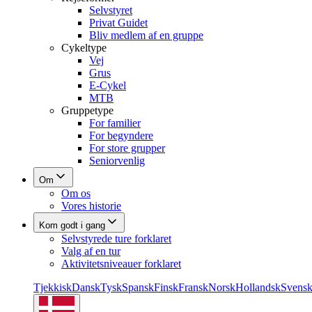
Selvstyret
Privat Guidet
Bliv medlem af en gruppe
Cykeltype
Vej
Grus
E-Cykel
MTB
Gruppetype
For familier
For begyndere
For store grupper
Seniorvenlig
Om
Om os
Vores historie
Kom godt i gang
Selvstyrede ture forklaret
Valg af en tur
Aktivitetsniveauer forklaret
Tjekkisk
Dansk
Tysk
Spansk
Finsk
Fransk
Norsk
Hollandsk
Svens