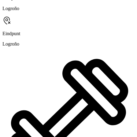
Logroño
Eindpunt
Logroño