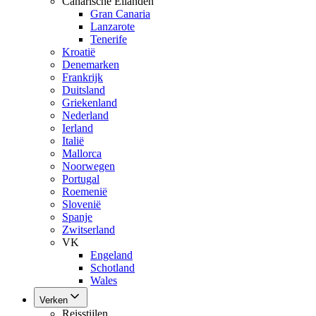
Canarische Eilanden
Gran Canaria
Lanzarote
Tenerife
Kroatië
Denemarken
Frankrijk
Duitsland
Griekenland
Nederland
Ierland
Italië
Mallorca
Noorwegen
Portugal
Roemenië
Slovenië
Spanje
Zwitserland
VK
Engeland
Schotland
Wales
Verken
Reisstijlen