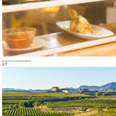
1
/
7