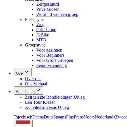
Zelfgestuurd
Privé Gidsen
Word lid van een groep
Fiets Type
Weg
Grindstone
E-Bike
MTB
Groepstype
Voor gezinnen
Voor Beginners
Voor Grote Groepen
Seniorvriendelijk
Over
Over ons
Ons Verhaal
Aan de slag
Zelfgeleide Rondleidingen Uitleg
Een Tour Kiezen
Activiteitsniveaus Uitleg
Tsjechisch
Deens
Duits
Spaans
Fins
Frans
Noors
Nederlands
Zweed