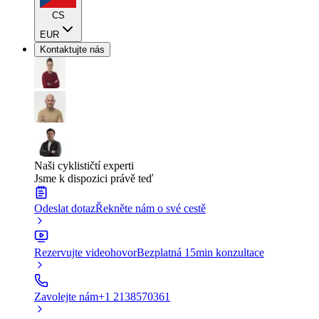
CS
EUR
Kontaktujte nás
Naši cyklističtí experti
Jsme k dispozici právě teď
Odeslat dotaz
Řekněte nám o své cestě
Rezervujte videohovor
Bezplatná 15min konzultace
Zavolejte nám
+1 2138570361