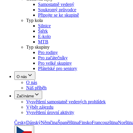
Samostatně vedený
Soukromý průvodce
Připojte se ke skupině
Typ kola
Silnice
Štěrk
E-kolo
MTB
Typ skupiny
Pro rodiny
Pro začátečníky
Pro velké skupiny
Přátelské pro seniory
O nás
O nás
Náš příběh
Začínáme
Vysvětlení samostatně vedených prohlídek
Výběr zájezdu
Vysvětlení úrovní aktivity
Česky
Dánský
Němčina
Španělština
Finsko
Francouzština
Norštin