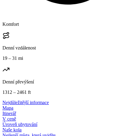
Komfort
Denní vzdálenost
19 – 31 mi
Denní převýšení
1312 – 2461 ft
Nejdůležitější informace
Mapa
Itinerář
V ceně
Úroveň ubytování
Naše kola
Nejlepší místa, která uvidíte