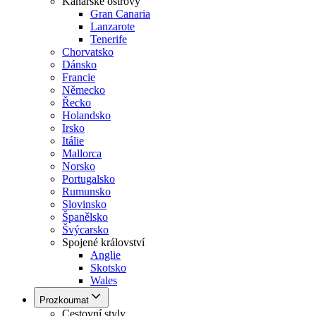
Kanárské ostrovy
Gran Canaria
Lanzarote
Tenerife
Chorvatsko
Dánsko
Francie
Německo
Řecko
Holandsko
Irsko
Itálie
Mallorca
Norsko
Portugalsko
Rumunsko
Slovinsko
Španělsko
Švýcarsko
Spojené království
Anglie
Skotsko
Wales
Prozkoumat
Cestovní styly