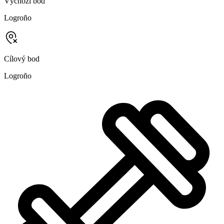
Výchozí bod
Logroño
Cílový bod
Logroño