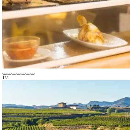
1
/
7