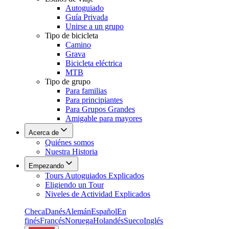
Autoguiado
Guía Privada
Unirse a un grupo
Tipo de bicicleta
Camino
Grava
Bicicleta eléctrica
MTB
Tipo de grupo
Para familias
Para principiantes
Para Grupos Grandes
Amigable para mayores
Acerca de
Quiénes somos
Nuestra Historia
Empezando
Tours Autoguiados Explicados
Eligiendo un Tour
Niveles de Actividad Explicados
Checa
Danés
Alemán
Español
En
finés
Francés
Noruega
Holandés
Sueco
Inglés