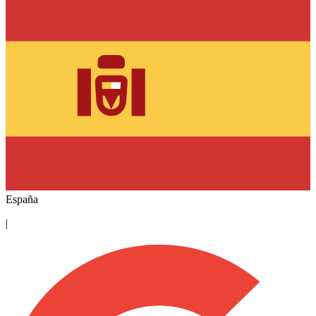
España
|