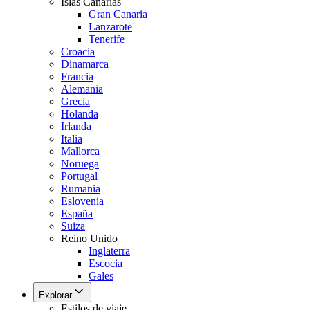
Islas Canarias
Gran Canaria
Lanzarote
Tenerife
Croacia
Dinamarca
Francia
Alemania
Grecia
Holanda
Irlanda
Italia
Mallorca
Noruega
Portugal
Rumania
Eslovenia
España
Suiza
Reino Unido
Inglaterra
Escocia
Gales
Explorar
Estilos de viaje