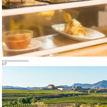
1
/
7