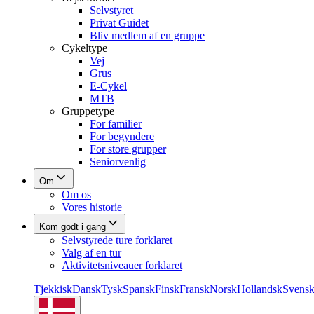
Selvstyret
Privat Guidet
Bliv medlem af en gruppe
Cykeltype
Vej
Grus
E-Cykel
MTB
Gruppetype
For familier
For begyndere
For store grupper
Seniorvenlig
Om
Om os
Vores historie
Kom godt i gang
Selvstyrede ture forklaret
Valg af en tur
Aktivitetsniveauer forklaret
Tjekkisk
Dansk
Tysk
Spansk
Finsk
Fransk
Norsk
Hollandsk
Svens