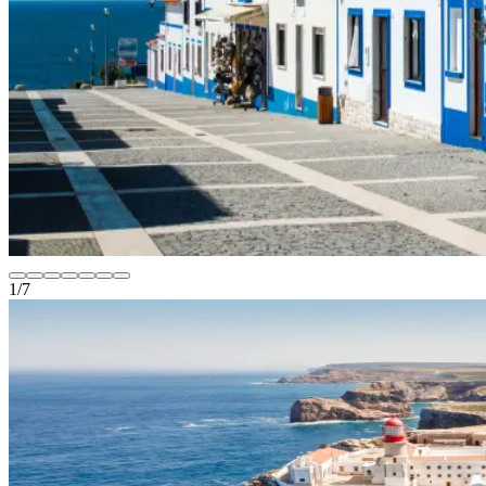
1
/
7