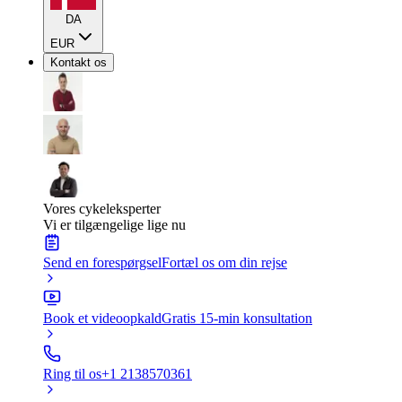
DA
EUR
Kontakt os
Vores cykeleksperter
Vi er tilgængelige lige nu
Send en forespørgsel
Fortæl os om din rejse
Book et videoopkald
Gratis 15-min konsultation
Ring til os
+1 2138570361