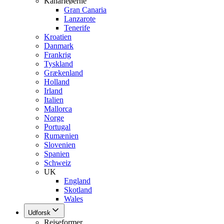
Kanarieøerne
Gran Canaria
Lanzarote
Tenerife
Kroatien
Danmark
Frankrig
Tyskland
Grækenland
Holland
Irland
Italien
Mallorca
Norge
Portugal
Rumænien
Slovenien
Spanien
Schweiz
UK
England
Skotland
Wales
Udforsk
Rejseformer