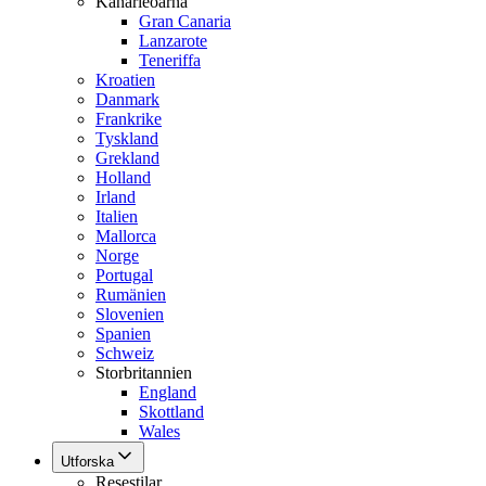
Kanarieöarna
Gran Canaria
Lanzarote
Teneriffa
Kroatien
Danmark
Frankrike
Tyskland
Grekland
Holland
Irland
Italien
Mallorca
Norge
Portugal
Rumänien
Slovenien
Spanien
Schweiz
Storbritannien
England
Skottland
Wales
Utforska
Resestilar