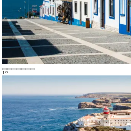
1
/
7