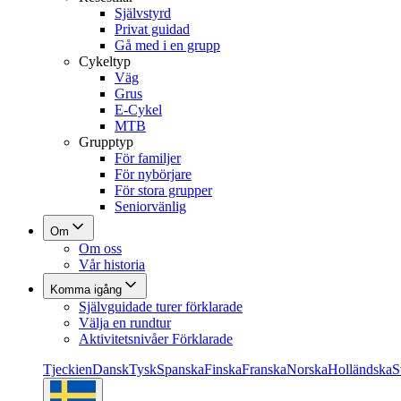
Självstyrd
Privat guidad
Gå med i en grupp
Cykeltyp
Väg
Grus
E-Cykel
MTB
Grupptyp
För familjer
För nybörjare
För stora grupper
Seniorvänlig
Om
Om oss
Vår historia
Komma igång
Självguidade turer förklarade
Välja en rundtur
Aktivitetsnivåer Förklarade
Tjeckien
Dansk
Tysk
Spanska
Finska
Franska
Norska
Holländska
S