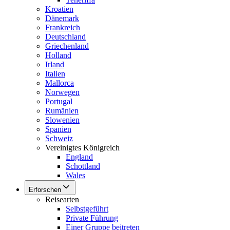
Kroatien
Dänemark
Frankreich
Deutschland
Griechenland
Holland
Irland
Italien
Mallorca
Norwegen
Portugal
Rumänien
Slowenien
Spanien
Schweiz
Vereinigtes Königreich
England
Schottland
Wales
Erforschen
Reisearten
Selbstgeführt
Private Führung
Einer Gruppe beitreten