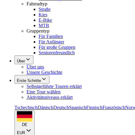
Fahrradtyp
Straße
Kies
E-Bike
MTB
Gruppentyp
Für Familien
Für Anfänger
Für große Gruppen
Seniorenfreundlich
Über
Über uns
Unsere Geschichte
Erste Schritte
Selbstgeführte Touren erklärt
Eine Tour wählen
Aktivitätsniveaus erklärt
Tschechisch
Dänisch
Deutsch
Spanisch
Finnisch
Französisch
Norw
DE
EUR