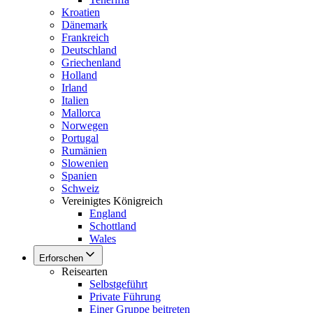
Kroatien
Dänemark
Frankreich
Deutschland
Griechenland
Holland
Irland
Italien
Mallorca
Norwegen
Portugal
Rumänien
Slowenien
Spanien
Schweiz
Vereinigtes Königreich
England
Schottland
Wales
Erforschen
Reisearten
Selbstgeführt
Private Führung
Einer Gruppe beitreten