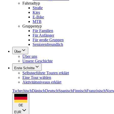
Fahrradtyp
Straße
Kies
E-Bike
MTB
Gruppentyp
Für Familien
Für Anfänger
Für große Gruppen
Seniorenfreundlich
Über
Über uns
Unsere Geschichte
Erste Schritte
Selbstgeführte Touren erklärt
Eine Tour wählen
Aktivitätsniveaus erklärt
Tschechisch
Dänisch
Deutsch
Spanisch
Finnisch
Französisch
Norw
DE
EUR