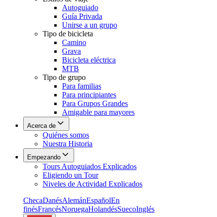
Autoguiado
Guía Privada
Unirse a un grupo
Tipo de bicicleta
Camino
Grava
Bicicleta eléctrica
MTB
Tipo de grupo
Para familias
Para principiantes
Para Grupos Grandes
Amigable para mayores
Acerca de
Quiénes somos
Nuestra Historia
Empezando
Tours Autoguiados Explicados
Eligiendo un Tour
Niveles de Actividad Explicados
Checa
Danés
Alemán
Español
En
finés
Francés
Noruega
Holandés
Sueco
Inglés