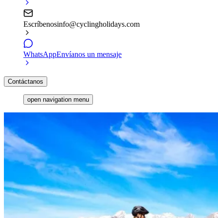
Escríbenos
info@cyclingholidays.com
WhatsApp
Envíanos un mensaje
Contáctanos
open navigation menu