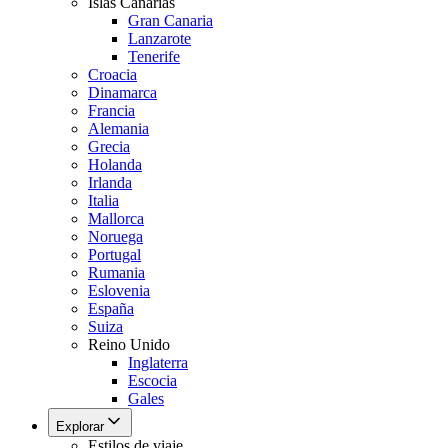
Islas Canarias
Gran Canaria
Lanzarote
Tenerife
Croacia
Dinamarca
Francia
Alemania
Grecia
Holanda
Irlanda
Italia
Mallorca
Noruega
Portugal
Rumania
Eslovenia
España
Suiza
Reino Unido
Inglaterra
Escocia
Gales
Explorar
Estilos de viaje