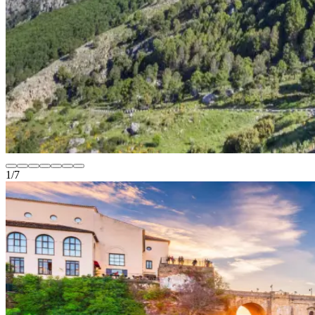
1
/
7