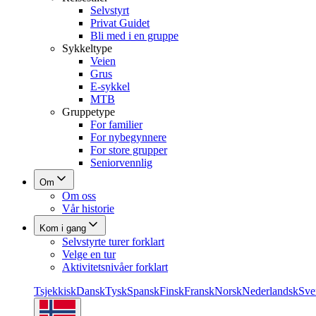
Selvstyrt
Privat Guidet
Bli med i en gruppe
Sykkeltype
Veien
Grus
E-sykkel
MTB
Gruppetype
For familier
For nybegynnere
For store grupper
Seniorvennlig
Om
Om oss
Vår historie
Kom i gang
Selvstyrte turer forklart
Velge en tur
Aktivitetsnivåer forklart
Tsjekkisk
Dansk
Tysk
Spansk
Finsk
Fransk
Norsk
Nederlandsk
Sve