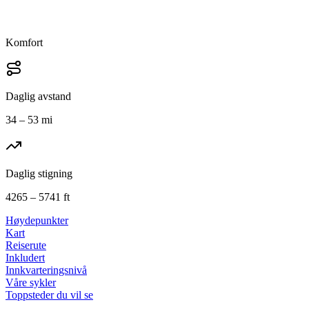
Komfort
Daglig avstand
34 – 53 mi
Daglig stigning
4265 – 5741 ft
Høydepunkter
Kart
Reiserute
Inkludert
Innkvarteringsnivå
Våre sykler
Toppsteder du vil se