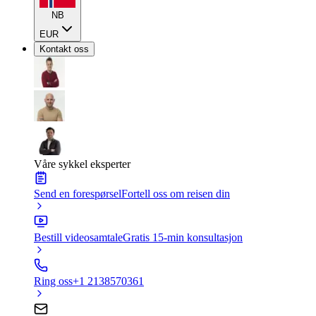
NB
EUR
Kontakt oss
Våre sykkel eksperter
Send en forespørsel
Fortell oss om reisen din
Bestill videosamtale
Gratis 15-min konsultasjon
Ring oss
+1 2138570361