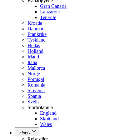
Kanariøyene
Gran Canaria
Lanzarote
Tenerife
Kroatia
Danmark
Frankrike
Tyskland
Hellas
Holland
Irland
Italia
Mallorca
Norge
Portugal
Romania
Slovenia
Spania
Sveits
Storbritannia
England
Skottland
Wales
Utforsk
Reisestiler