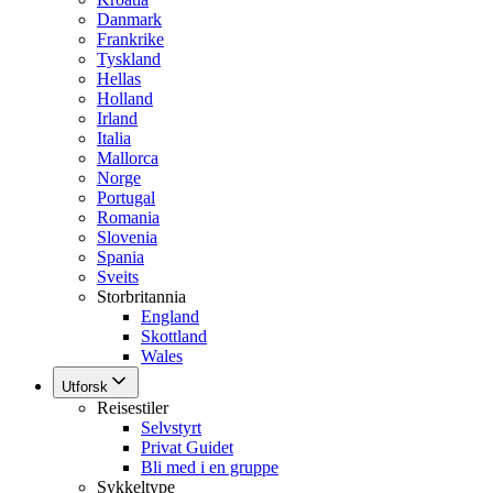
Danmark
Frankrike
Tyskland
Hellas
Holland
Irland
Italia
Mallorca
Norge
Portugal
Romania
Slovenia
Spania
Sveits
Storbritannia
England
Skottland
Wales
Utforsk
Reisestiler
Selvstyrt
Privat Guidet
Bli med i en gruppe
Sykkeltype