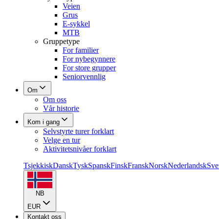
Veien
Grus
E-sykkel
MTB
Gruppetype
For familier
For nybegynnere
For store grupper
Seniorvennlig
Om
Om oss
Vår historie
Kom i gang
Selvstyrte turer forklart
Velge en tur
Aktivitetsnivåer forklart
Tsjekkisk
Dansk
Tysk
Spansk
Finsk
Fransk
Norsk
Nederlandsk
Sve
NB
EUR
Kontakt oss