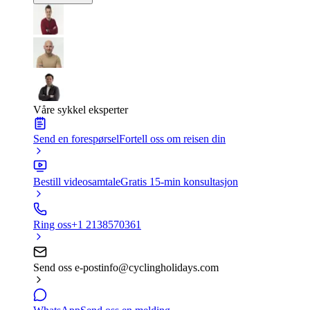
Våre sykkel eksperter
Send en forespørsel
Fortell oss om reisen din
Bestill videosamtale
Gratis 15-min konsultasjon
Ring oss
+1 2138570361
Send oss e-post
info@cyclingholidays.com