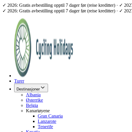
✓ 2026: Gratis avbestilling opptil 7 dager før (reise kreditter) · ✓ 2
✓ 2026: Gratis avbestilling opptil 7 dager før (reise kreditter) · ✓ 2
Turer
Destinasjoner
Albania
Østerrike
Belgia
Kanariøyene
Gran Canaria
Lanzarote
Tenerife
Kroatia