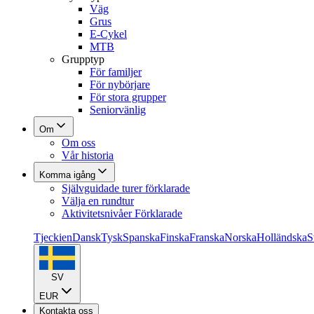
Väg
Grus
E-Cykel
MTB
Grupptyp
För familjer
För nybörjare
För stora grupper
Seniorvänlig
Om
Om oss
Vår historia
Komma igång
Självguidade turer förklarade
Välja en rundtur
Aktivitetsnivåer Förklarade
Tjeckien
Dansk
Tysk
Spanska
Finska
Franska
Norska
Holländska
S
SV
EUR
Kontakta oss