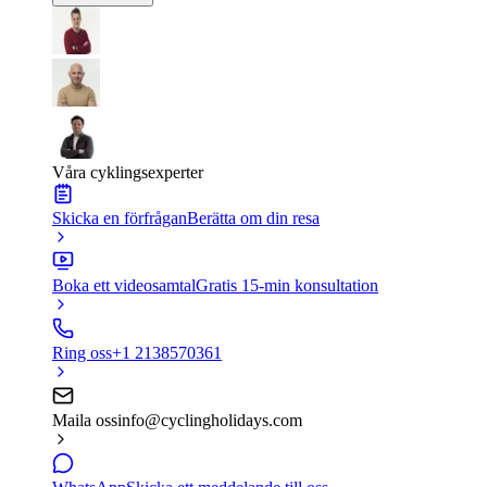
Våra cyklingsexperter
Skicka en förfrågan
Berätta om din resa
Boka ett videosamtal
Gratis 15-min konsultation
Ring oss
+1 2138570361
Maila oss
info@cyclingholidays.com