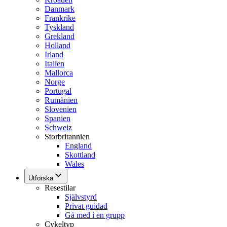
Danmark
Frankrike
Tyskland
Grekland
Holland
Irland
Italien
Mallorca
Norge
Portugal
Rumänien
Slovenien
Spanien
Schweiz
Storbritannien
England
Skottland
Wales
Utforska
Resestilar
Självstyrd
Privat guidad
Gå med i en grupp
Cykeltyp