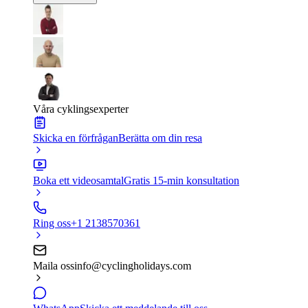
Våra cyklingsexperter
Skicka en förfrågan
Berätta om din resa
Boka ett videosamtal
Gratis 15-min konsultation
Ring oss
+1 2138570361
Maila oss
info@cyclingholidays.com