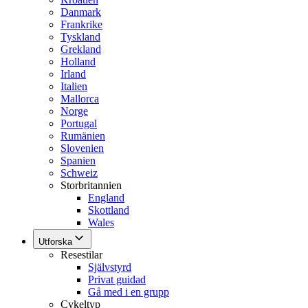
Danmark
Frankrike
Tyskland
Grekland
Holland
Irland
Italien
Mallorca
Norge
Portugal
Rumänien
Slovenien
Spanien
Schweiz
Storbritannien
England
Skottland
Wales
Utforska
Resestilar
Självstyrd
Privat guidad
Gå med i en grupp
Cykeltyp