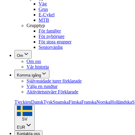
Väg
Grus
E-Cykel
MTB
Grupptyp
För familjer
För nybörjare
För stora grupper
Seniorvänlig
Om
Om oss
Vår historia
Komma igång
Självguidade turer förklarade
Välja en rundtur
Aktivitetsnivåer Förklarade
Tjeckien
Dansk
Tysk
Spanska
Finska
Franska
Norska
Holländska
S
SV
EUR
Kontakta oss