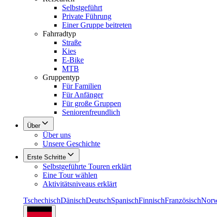
Selbstgeführt
Private Führung
Einer Gruppe beitreten
Fahrradtyp
Straße
Kies
E-Bike
MTB
Gruppentyp
Für Familien
Für Anfänger
Für große Gruppen
Seniorenfreundlich
Über
Über uns
Unsere Geschichte
Erste Schritte
Selbstgeführte Touren erklärt
Eine Tour wählen
Aktivitätsniveaus erklärt
Tschechisch
Dänisch
Deutsch
Spanisch
Finnisch
Französisch
Norw