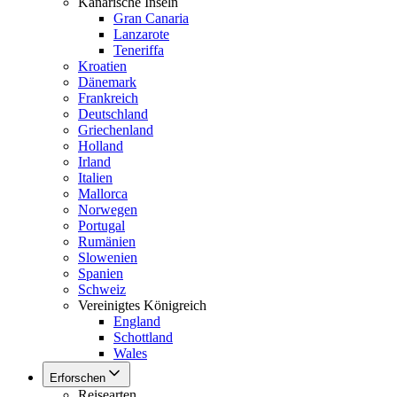
Kanarische Inseln
Gran Canaria
Lanzarote
Teneriffa
Kroatien
Dänemark
Frankreich
Deutschland
Griechenland
Holland
Irland
Italien
Mallorca
Norwegen
Portugal
Rumänien
Slowenien
Spanien
Schweiz
Vereinigtes Königreich
England
Schottland
Wales
Erforschen
Reisearten