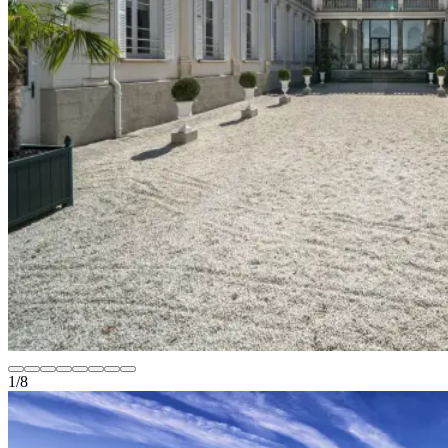
1
/
8