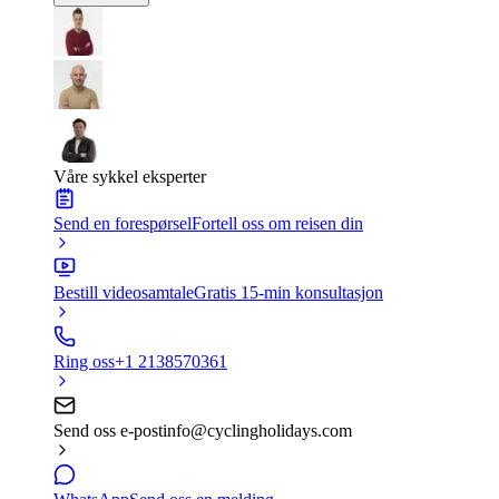
Våre sykkel eksperter
Send en forespørsel
Fortell oss om reisen din
Bestill videosamtale
Gratis 15-min konsultasjon
Ring oss
+1 2138570361
Send oss e-post
info@cyclingholidays.com