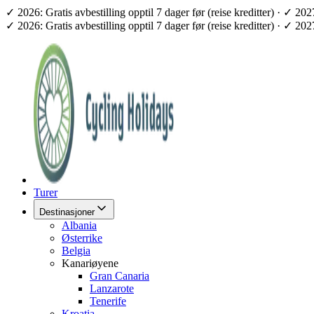
✓ 2026: Gratis avbestilling opptil 7 dager før (reise kreditter) · ✓ 2
✓ 2026: Gratis avbestilling opptil 7 dager før (reise kreditter) · ✓ 2
Turer
Destinasjoner
Albania
Østerrike
Belgia
Kanariøyene
Gran Canaria
Lanzarote
Tenerife
Kroatia