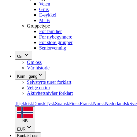
Veien
Grus
E-sykkel
MTB
Gruppetype
For familier
For nybegynnere
For store grupper
Seniorvennlig
Om
Om oss
Vår historie
Kom i gang
Selvstyrte turer forklart
Velge en tur
Aktivitetsnivåer forklart
Tsjekkisk
Dansk
Tysk
Spansk
Finsk
Fransk
Norsk
Nederlandsk
Sve
NB
EUR
Kontakt oss