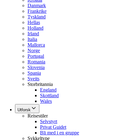
Danmark
Frankrike
Tyskland
Hellas
Holland
Irland
Italia
Mallorca
Norge
Portugal
Romania
Slovenia
Spania
Sveits
Storbritannia
England
Skottland
Wales
Utforsk
Reisestiler
Selvstyrt
Privat Guidet
Bli med i en gruppe
Sykkeltype