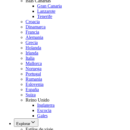
Islas Canarias
Gran Canaria
Lanzarote
Tenerife
Croacia
Dinamarca
Francia
Alemania
Grecia
Holanda
Irlanda
Italia
Mallorca
Noruega
Portugal
Rumania
Eslovenia
España
Suiza
Reino Unido
Inglaterra
Escocia
Gales
Explorar
Estilos de viaje