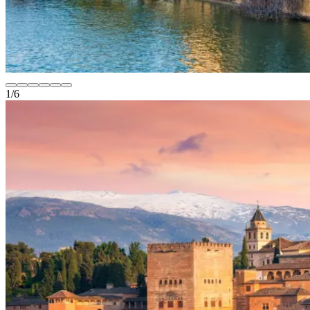
1
/
6