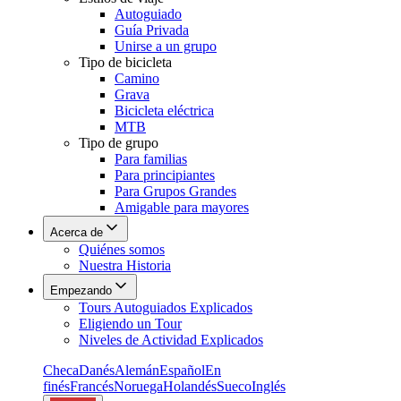
Autoguiado
Guía Privada
Unirse a un grupo
Tipo de bicicleta
Camino
Grava
Bicicleta eléctrica
MTB
Tipo de grupo
Para familias
Para principiantes
Para Grupos Grandes
Amigable para mayores
Acerca de
Quiénes somos
Nuestra Historia
Empezando
Tours Autoguiados Explicados
Eligiendo un Tour
Niveles de Actividad Explicados
Checa
Danés
Alemán
Español
En
finés
Francés
Noruega
Holandés
Sueco
Inglés