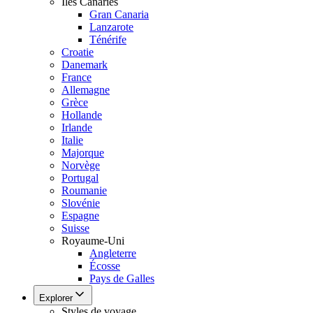
Îles Canaries
Gran Canaria
Lanzarote
Ténérife
Croatie
Danemark
France
Allemagne
Grèce
Hollande
Irlande
Italie
Majorque
Norvège
Portugal
Roumanie
Slovénie
Espagne
Suisse
Royaume-Uni
Angleterre
Écosse
Pays de Galles
Explorer
Styles de voyage