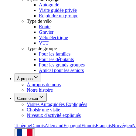
Autoguidé
Visite guidée privée
Rejoindre un groupe
Type de vélo
Route
Gravier
Vélo électrique
VTT
Type de groupe
Pour les familles
Pour les débutants
Pour les grands groupes
Amical pour les seniors
À propos
À propos de nous
Notre histoire
Commencer
Visites Autoguidées Expliquées
Choisir une visite
Niveaux d'activité expliqués
Tchèque
Danois
Allemand
Espagnol
Finnois
Français
Norvégien
N