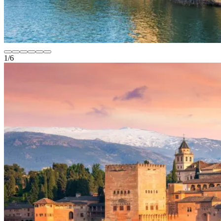
1
/
6