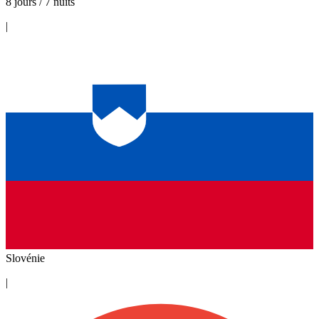
8 jours / 7 nuits
|
Slovénie
|