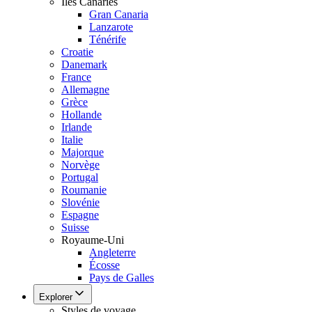
Îles Canaries
Gran Canaria
Lanzarote
Ténérife
Croatie
Danemark
France
Allemagne
Grèce
Hollande
Irlande
Italie
Majorque
Norvège
Portugal
Roumanie
Slovénie
Espagne
Suisse
Royaume-Uni
Angleterre
Écosse
Pays de Galles
Explorer
Styles de voyage