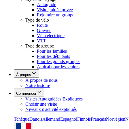
Autoguidé
Visite guidée privée
Rejoindre un groupe
Type de vélo
Route
Gravier
Vélo électrique
VTT
Type de groupe
Pour les familles
Pour les débutants
Pour les grands groupes
Amical pour les seniors
À propos
À propos de nous
Notre histoire
Commencer
Visites Autoguidées Expliquées
Choisir une visite
Niveaux d'activité expliqués
Tchèque
Danois
Allemand
Espagnol
Finnois
Français
Norvégien
N