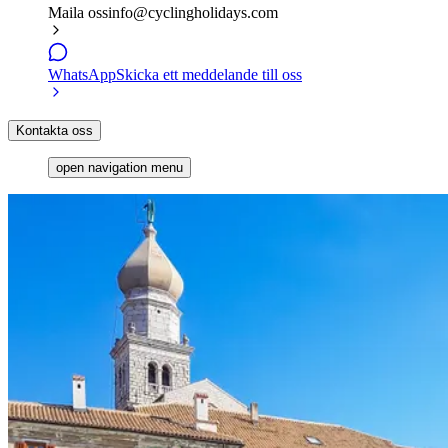
Maila oss
info@cyclingholidays.com
WhatsApp
Skicka ett meddelande till oss
Kontakta oss
open navigation menu