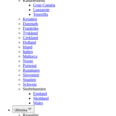
Kanarieöarna
Gran Canaria
Lanzarote
Teneriffa
Kroatien
Danmark
Frankrike
Tyskland
Grekland
Holland
Irland
Italien
Mallorca
Norge
Portugal
Rumänien
Slovenien
Spanien
Schweiz
Storbritannien
England
Skottland
Wales
Utforska
Resestilar