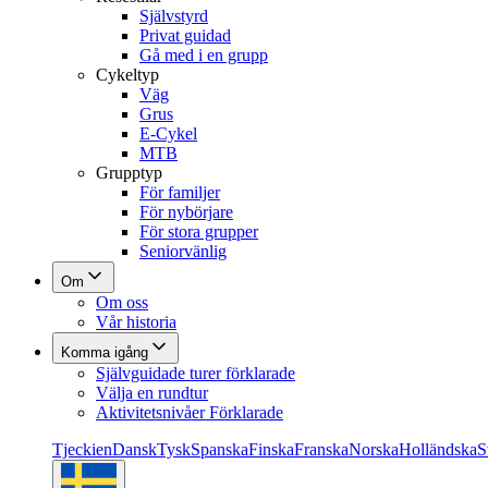
Självstyrd
Privat guidad
Gå med i en grupp
Cykeltyp
Väg
Grus
E-Cykel
MTB
Grupptyp
För familjer
För nybörjare
För stora grupper
Seniorvänlig
Om
Om oss
Vår historia
Komma igång
Självguidade turer förklarade
Välja en rundtur
Aktivitetsnivåer Förklarade
Tjeckien
Dansk
Tysk
Spanska
Finska
Franska
Norska
Holländska
S