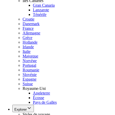
Îles Canaries
Gran Canaria
Lanzarote
Ténérife
Croatie
Danemark
France
Allemagne
Grèce
Hollande
Irlande
Italie
Majorque
Norvège
Portugal
Roumanie
Slovénie
Espagne
Suisse
Royaume-Uni
Angleterre
Écosse
Pays de Galles
Explorer
Styles de voyage