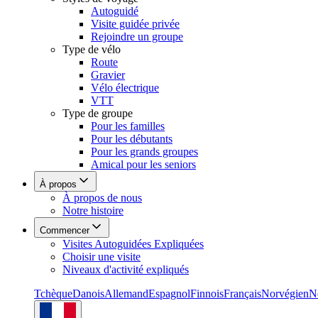
Autoguidé
Visite guidée privée
Rejoindre un groupe
Type de vélo
Route
Gravier
Vélo électrique
VTT
Type de groupe
Pour les familles
Pour les débutants
Pour les grands groupes
Amical pour les seniors
À propos
À propos de nous
Notre histoire
Commencer
Visites Autoguidées Expliquées
Choisir une visite
Niveaux d'activité expliqués
Tchèque
Danois
Allemand
Espagnol
Finnois
Français
Norvégien
N