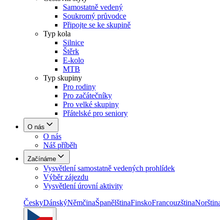
Samostatně vedený
Soukromý průvodce
Připojte se ke skupině
Typ kola
Silnice
Štěrk
E-kolo
MTB
Typ skupiny
Pro rodiny
Pro začátečníky
Pro velké skupiny
Přátelské pro seniory
O nás
O nás
Náš příběh
Začínáme
Vysvětlení samostatně vedených prohlídek
Výběr zájezdu
Vysvětlení úrovní aktivity
Česky
Dánský
Němčina
Španělština
Finsko
Francouzština
Norštin