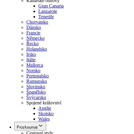
Kanárské ostrovy
Gran Canaria
Lanzarote
Tenerife
Chorvatsko
Dánsko
Francie
Německo
Řecko
Holandsko
Irsko
Itálie
Mallorca
Norsko
Portugalsko
Rumunsko
Slovinsko
Španělsko
Švýcarsko
Spojené království
Anglie
Skotsko
Wales
Prozkoumat
Cestovní styly