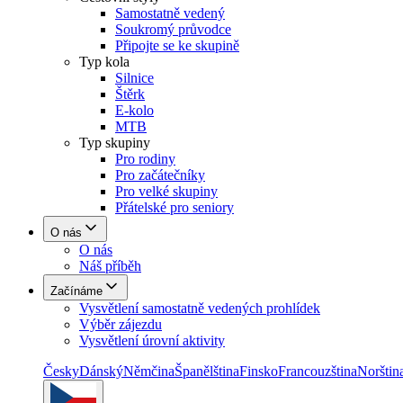
Samostatně vedený
Soukromý průvodce
Připojte se ke skupině
Typ kola
Silnice
Štěrk
E-kolo
MTB
Typ skupiny
Pro rodiny
Pro začátečníky
Pro velké skupiny
Přátelské pro seniory
O nás
O nás
Náš příběh
Začínáme
Vysvětlení samostatně vedených prohlídek
Výběr zájezdu
Vysvětlení úrovní aktivity
Česky
Dánský
Němčina
Španělština
Finsko
Francouzština
Norštin