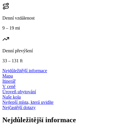
Denní vzdálenost
9 – 19 mi
Denní převýšení
33 – 131 ft
Nejdůležitější informace
Mapa
Itinerář
V ceně
Úroveň ubytování
Naše kola
Nejlepší místa, která uvidíte
Nejčastější dotazy
Nejdůležitější informace