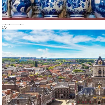
1
/
6