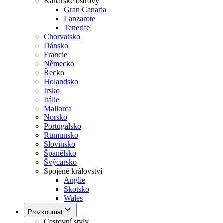
Kanárské ostrovy
Gran Canaria
Lanzarote
Tenerife
Chorvatsko
Dánsko
Francie
Německo
Řecko
Holandsko
Irsko
Itálie
Mallorca
Norsko
Portugalsko
Rumunsko
Slovinsko
Španělsko
Švýcarsko
Spojené království
Anglie
Skotsko
Wales
Prozkoumat
Cestovní styly