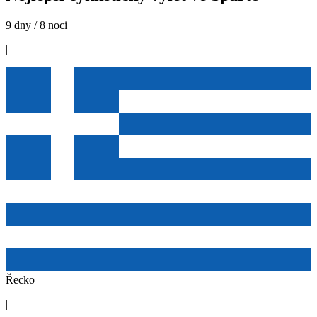
9 dny / 8 noci
|
Řecko
|