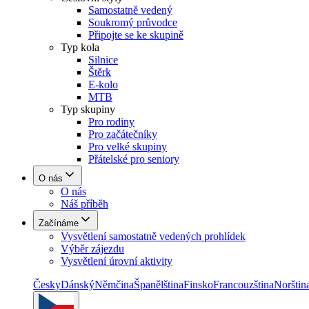
Samostatně vedený
Soukromý průvodce
Připojte se ke skupině
Typ kola
Silnice
Štěrk
E-kolo
MTB
Typ skupiny
Pro rodiny
Pro začátečníky
Pro velké skupiny
Přátelské pro seniory
O nás
O nás
Náš příběh
Začínáme
Vysvětlení samostatně vedených prohlídek
Výběr zájezdu
Vysvětlení úrovní aktivity
Česky
Dánský
Němčina
Španělština
Finsko
Francouzština
Norštin