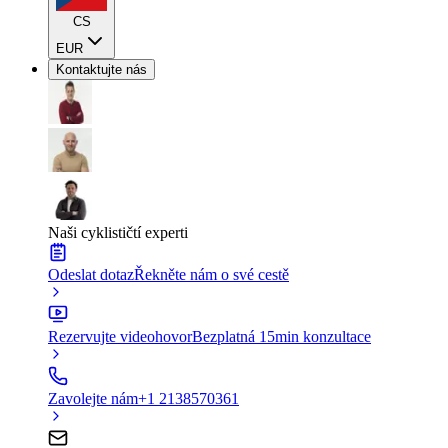
CS
EUR
Kontaktujte nás
Naši cyklističtí experti
Odeslat dotaz
Řekněte nám o své cestě
Rezervujte videohovor
Bezplatná 15min konzultace
Zavolejte nám
+1 2138570361