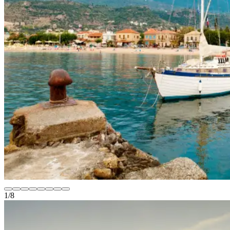
1
/
8