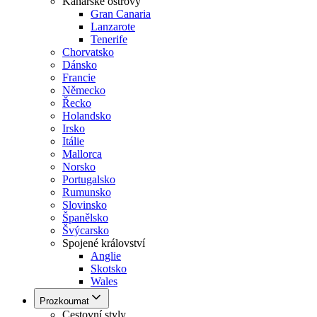
Kanárské ostrovy
Gran Canaria
Lanzarote
Tenerife
Chorvatsko
Dánsko
Francie
Německo
Řecko
Holandsko
Irsko
Itálie
Mallorca
Norsko
Portugalsko
Rumunsko
Slovinsko
Španělsko
Švýcarsko
Spojené království
Anglie
Skotsko
Wales
Prozkoumat
Cestovní styly