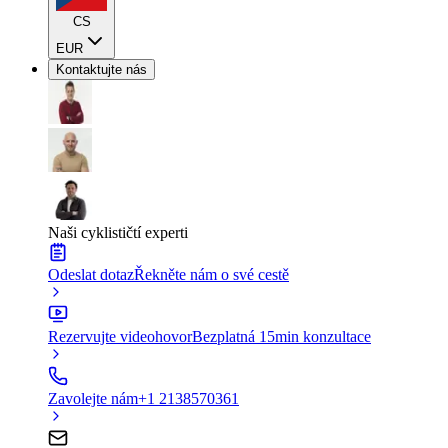
CS
EUR
Kontaktujte nás
Naši cyklističtí experti
Odeslat dotaz
Řekněte nám o své cestě
Rezervujte videohovor
Bezplatná 15min konzultace
Zavolejte nám
+1 2138570361