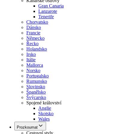
Kanárské ostrovy
Gran Canaria
Lanzarote
Tenerife
Chorvatsko
Dánsko
Francie
Německo
Řecko
Holandsko
Irsko
Itálie
Mallorca
Norsko
Portugalsko
Rumunsko
Slovinsko
Španělsko
Švýcarsko
Spojené království
Anglie
Skotsko
Wales
Prozkoumat
Cestovní styly