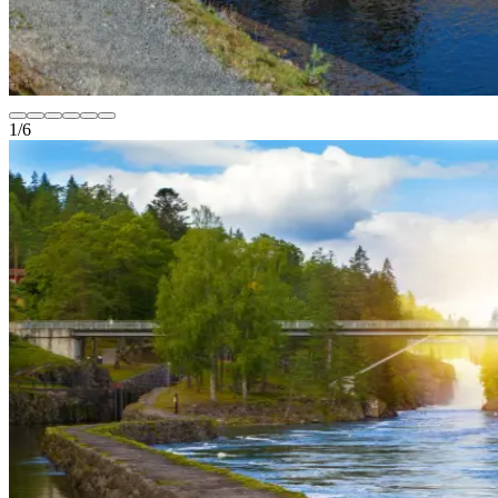
1
/
6