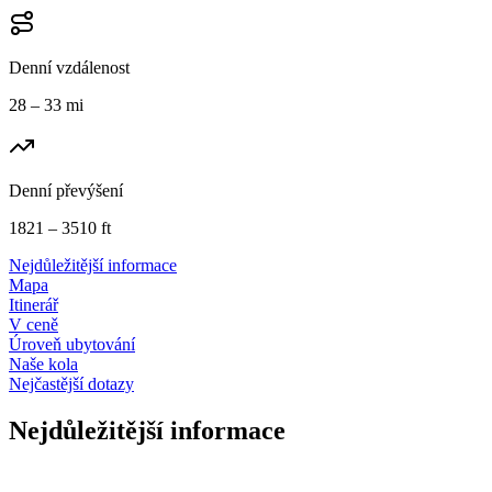
Denní vzdálenost
28 – 33 mi
Denní převýšení
1821 – 3510 ft
Nejdůležitější informace
Mapa
Itinerář
V ceně
Úroveň ubytování
Naše kola
Nejčastější dotazy
Nejdůležitější informace