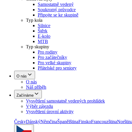
Samostatně vedený
Soukromý průvodce
Připojte se ke skupině
Typ kola
Silnice
Štěrk
E-kolo
MTB
Typ skupiny
Pro rodiny
Pro začátečníky
Pro velké skupiny
Přátelské pro seniory
O nás
O nás
Náš příběh
Začínáme
Vysvětlení samostatně vedených prohlídek
Výběr zájezdu
Vysvětlení úrovní aktivity
Česky
Dánský
Němčina
Španělština
Finsko
Francouzština
Norštin