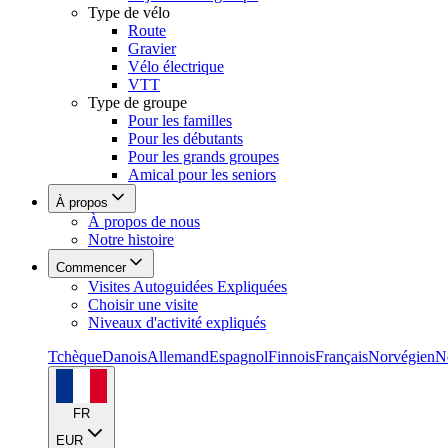
Type de vélo
Route
Gravier
Vélo électrique
VTT
Type de groupe
Pour les familles
Pour les débutants
Pour les grands groupes
Amical pour les seniors
À propos
À propos de nous
Notre histoire
Commencer
Visites Autoguidées Expliquées
Choisir une visite
Niveaux d'activité expliqués
Tchèque
Danois
Allemand
Espagnol
Finnois
Français
Norvégien
N
FR
EUR