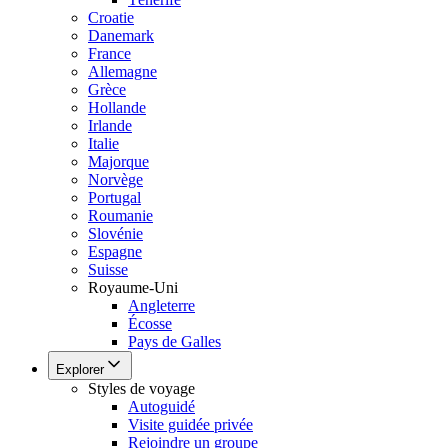
Croatie
Danemark
France
Allemagne
Grèce
Hollande
Irlande
Italie
Majorque
Norvège
Portugal
Roumanie
Slovénie
Espagne
Suisse
Royaume-Uni
Angleterre
Écosse
Pays de Galles
Explorer
Styles de voyage
Autoguidé
Visite guidée privée
Rejoindre un groupe