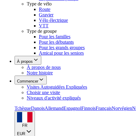
Type de vélo
Route
Gravier
Vélo électrique
VTT
Type de groupe
Pour les familles
Pour les débutants
Pour les grands groupes
Amical pour les seniors
À propos
À propos de nous
Notre histoire
Commencer
Visites Autoguidées Expliquées
Choisir une visite
Niveaux d'activité expliqués
Tchèque
Danois
Allemand
Espagnol
Finnois
Français
Norvégien
N
FR
EUR