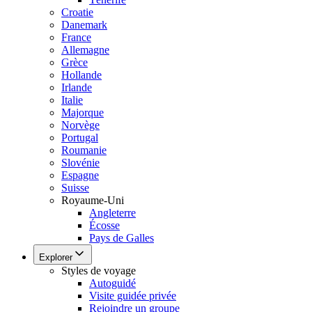
Croatie
Danemark
France
Allemagne
Grèce
Hollande
Irlande
Italie
Majorque
Norvège
Portugal
Roumanie
Slovénie
Espagne
Suisse
Royaume-Uni
Angleterre
Écosse
Pays de Galles
Explorer
Styles de voyage
Autoguidé
Visite guidée privée
Rejoindre un groupe