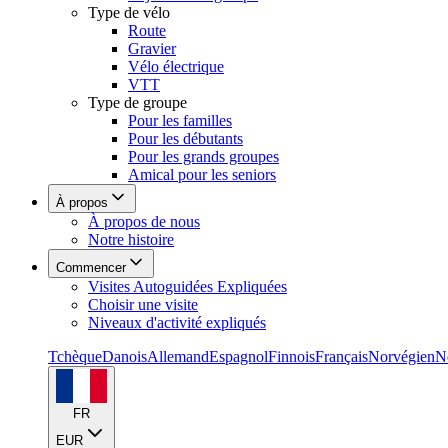
Type de vélo
Route
Gravier
Vélo électrique
VTT
Type de groupe
Pour les familles
Pour les débutants
Pour les grands groupes
Amical pour les seniors
À propos
À propos de nous
Notre histoire
Commencer
Visites Autoguidées Expliquées
Choisir une visite
Niveaux d'activité expliqués
Tchèque
Danois
Allemand
Espagnol
Finnois
Français
Norvégien
N
FR
EUR