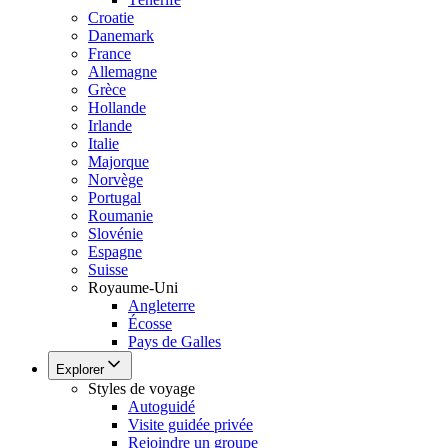
Croatie
Danemark
France
Allemagne
Grèce
Hollande
Irlande
Italie
Majorque
Norvège
Portugal
Roumanie
Slovénie
Espagne
Suisse
Royaume-Uni
Angleterre
Écosse
Pays de Galles
Explorer
Styles de voyage
Autoguidé
Visite guidée privée
Rejoindre un groupe