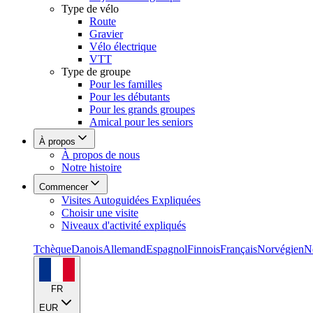
Type de vélo
Route
Gravier
Vélo électrique
VTT
Type de groupe
Pour les familles
Pour les débutants
Pour les grands groupes
Amical pour les seniors
À propos
À propos de nous
Notre histoire
Commencer
Visites Autoguidées Expliquées
Choisir une visite
Niveaux d'activité expliqués
Tchèque
Danois
Allemand
Espagnol
Finnois
Français
Norvégien
N
FR
EUR